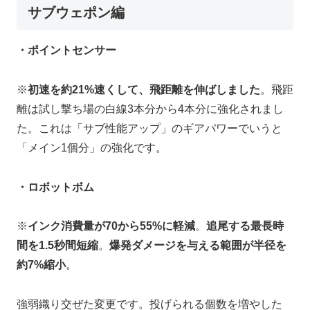
サブウェポン編
・ポイントセンサー
※
初速を約21%速くして、飛距離を伸ばしました
。飛距
離は試し撃ち場の白線3本分から4本分に強化されまし
た。これは「サブ性能アップ」のギアパワーでいうと
「メイン1個分」の強化です。
・ロボット
ボム
※
インク消費量が70から55%に軽減
。
追尾する最長時
間を1.5秒間短縮
。
爆発ダメージを与える範囲が半径を
約7%縮小
。
強弱織り交ぜた変更です。投げられる個数を増やした